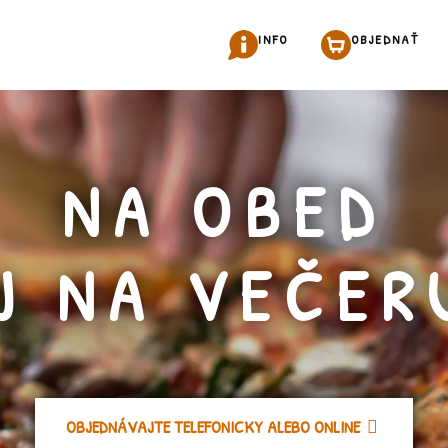
INFO
OBJEDNAŤ
NA OBED
J NA VEČER
OBJEDNÁVAJTE TELEFONICKY ALEBO ONLINE