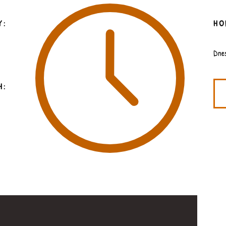
Y:
HO
Dne
H: