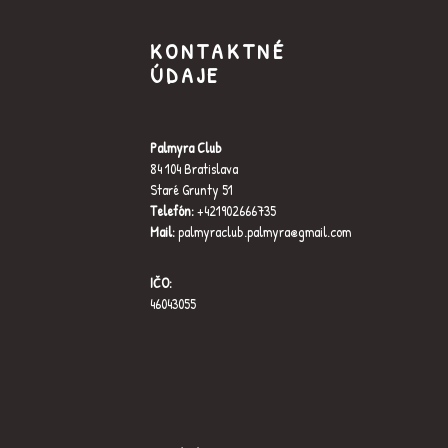
KONTAKTNÉ
ÚDAJE
Palmyra Club
84 104 Bratislava
Staré Grunty 51
Telefón:
+421902666735
Mail:
palmyraclub.palmyra@gmail.com
IČO:
46043055