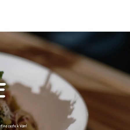
E
yť na ceste k Vám!