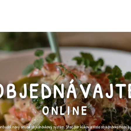
OBJEDNÁVAJT
ONLINE
pribudol nový online objednávkový systém. Stačí pár klikov a Vaša objednávka môže b