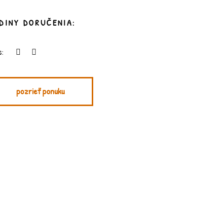
DINY DORUČENIA:
s:
pozrieť ponuku